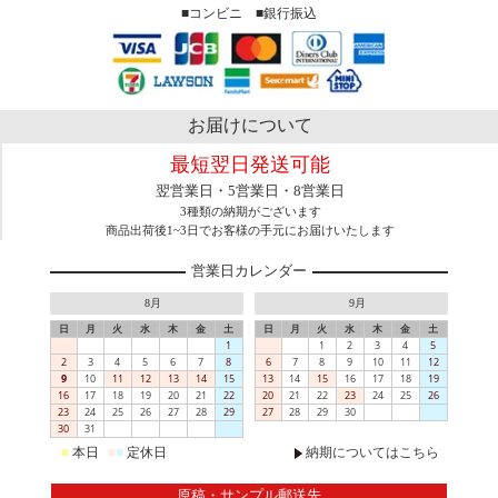
■コンビニ ■銀行振込
お届けについて
最短翌日発送可能
翌営業日・5営業日・8営業日
3種類の納期がございます
商品出荷後1~3日でお客様の手元にお届けいたします
営業日カレンダー
8月
9月
日
月
火
水
木
金
土
日
月
火
水
木
金
土
1
1
2
3
4
5
2
3
4
5
6
7
8
6
7
8
9
10
11
12
9
10
11
12
13
14
15
13
14
15
16
17
18
19
16
17
18
19
20
21
22
20
21
22
23
24
25
26
23
24
25
26
27
28
29
27
28
29
30
30
31
■
本日
■
■
定休日
納期についてはこちら
原稿・サンプル郵送先