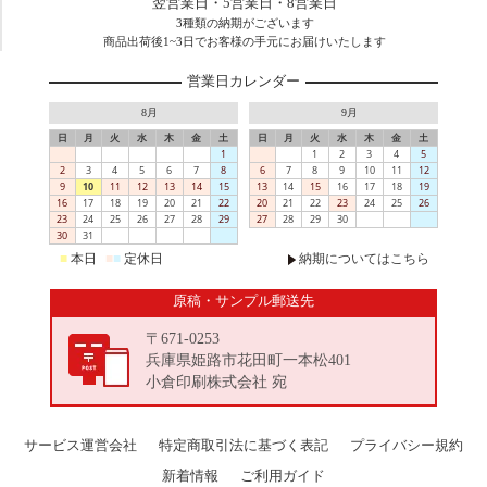
翌営業日・5営業日・8営業日
3種類の納期がございます
商品出荷後1~3日でお客様の手元にお届けいたします
営業日カレンダー
8月
9月
日
月
火
水
木
金
土
日
月
火
水
木
金
土
1
1
2
3
4
5
2
3
4
5
6
7
8
6
7
8
9
10
11
12
9
10
11
12
13
14
15
13
14
15
16
17
18
19
16
17
18
19
20
21
22
20
21
22
23
24
25
26
23
24
25
26
27
28
29
27
28
29
30
30
31
■
本日
■
■
定休日
納期についてはこちら
原稿・サンプル郵送先
〒671-0253
兵庫県姫路市花田町一本松401
小倉印刷株式会社 宛
サービス運営会社
特定商取引法に基づく表記
プライバシー規約
新着情報
ご利用ガイド