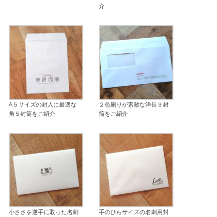
介
A５サイズの封入に最適な
２色刷りが素敵な洋長３封
角５封筒をご紹介
筒をご紹介
小ささを逆手に取った名刺
手のひらサイズの名刺用封