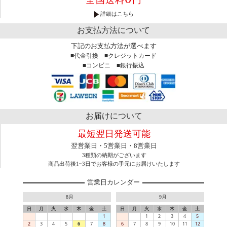
詳細はこちら
お支払方法について
下記のお支払方法が選べます
■代金引換 ■クレジットカード
■コンビニ ■銀行振込
お届けについて
最短翌日発送可能
翌営業日・5営業日・8営業日
3種類の納期がございます
商品出荷後1~3日でお客様の手元にお届けいたします
営業日カレンダー
8月
9月
日
月
火
水
木
金
土
日
月
火
水
木
金
土
1
1
2
3
4
5
2
3
4
5
6
7
8
6
7
8
9
10
11
12