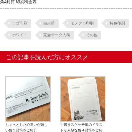
角4封筒 印刷料金表
========================================================
ロゴ印刷
白封筒
モノクロ印刷
特色印刷
ホワイト
完全データ入稿
その他
この記事を読んだ方にオススメ
ちょっとした心遣いが嬉し
手書きスケッチ風のイラス
い角１封筒をご紹介
トが素敵な角４封筒をご紹