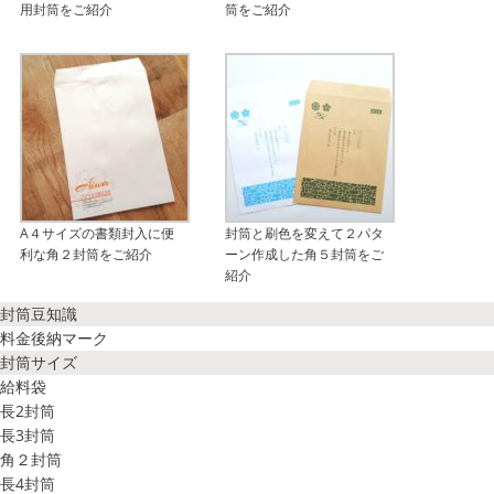
用封筒をご紹介
筒をご紹介
A４サイズの書類封入に便
封筒と刷色を変えて２パタ
利な角２封筒をご紹介
ーン作成した角５封筒をご
紹介
封筒豆知識
料金後納マーク
封筒サイズ
給料袋
長2封筒
長3封筒
角２封筒
長4封筒