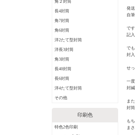
角２封筒
発送
長4封筒
自筆
角7封筒
です
角6封筒
記入
洋2たて型封筒
でも
洋長3封筒
封入
角3封筒
せっ
長40封筒
長6封筒
一度
封緘
洋4たて型封筒
その他
また
封筒
印刷色
もち
まさ
特色2色印刷