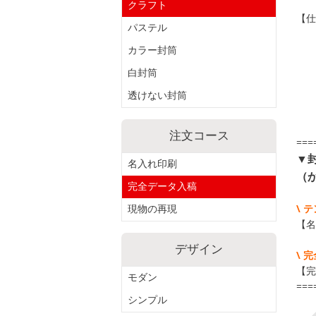
クラフト
【仕
パステル
紙
貼
カラー封筒
郵
白封筒
印
テ
透けない封筒
注文コース
===
▼
名入れ印刷
（
完全データ入稿
\ 
現物の再現
【名
デザイン
\ 
【完
モダン
===
シンプル