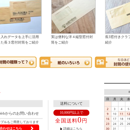
名入れデータを上手に活用
実は便利な洋４縦型窓付封
長3窓付きクラ
した長３窓付封筒をご紹介
筒をご紹介
紹介
日
月
火
水
送料について
2
3
4
5
10,000円以上で
Webからのお問い合わせ
9
10
11
1
0
16
17
18
1
全国送料
円
ンプルもご用意しております
23
24
25
2
30
31
合わせはこちら
詳細はこちら