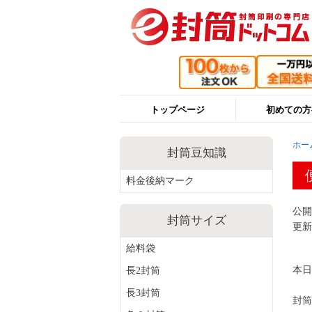
トップページ
初めての方
ホー
封筒豆知識
料金後納マーク
公開日
封筒サイズ
更新日
給料袋
本日
長2封筒
長3封筒
封筒