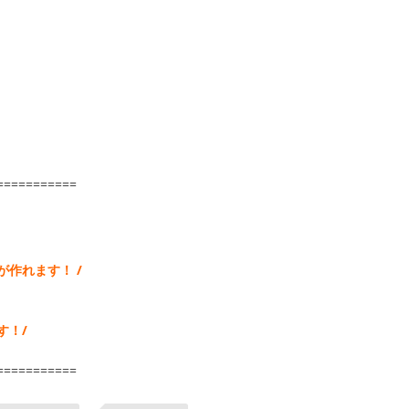
===========
作れます！ /
す！/
===========