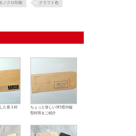
モノクロ印刷
クラフト色
した長３封
ちょっと珍しい洋5窓付縦
型封筒をご紹介