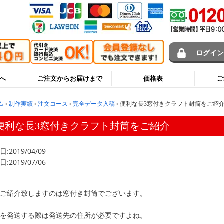
ログイ
へ
ご注文からお届けまで
価格表
ご
ム
制作実績
注文コース
完全データ入稿
便利な長3窓付きクラフト封筒をご紹
便利な長3窓付きクラフト封筒をご紹介
:2019/04/09
:2019/07/06
ご紹介致しますのは窓付き封筒でございます。
を発送する際は発送先の住所が必要ですよね。