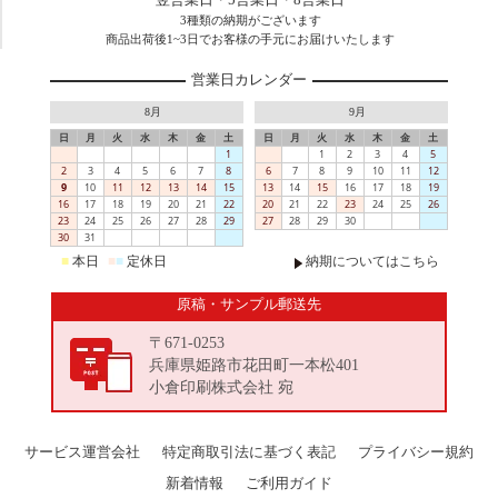
3種類の納期がございます
商品出荷後1~3日でお客様の手元にお届けいたします
営業日カレンダー
8月
9月
日
月
火
水
木
金
土
日
月
火
水
木
金
土
1
1
2
3
4
5
2
3
4
5
6
7
8
6
7
8
9
10
11
12
9
10
11
12
13
14
15
13
14
15
16
17
18
19
16
17
18
19
20
21
22
20
21
22
23
24
25
26
23
24
25
26
27
28
29
27
28
29
30
30
31
■
本日
■
■
定休日
納期についてはこちら
原稿・サンプル郵送先
〒671-0253
兵庫県姫路市花田町一本松401
小倉印刷株式会社 宛
サービス運営会社
特定商取引法に基づく表記
プライバシー規約
新着情報
ご利用ガイド