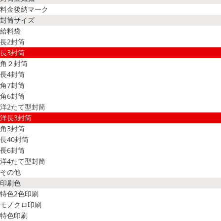
料金後納マーク
封筒サイズ
給料袋
長2封筒
長3封筒
角２封筒
長4封筒
角7封筒
角6封筒
洋2たて型封筒
洋長3封筒
角3封筒
長40封筒
長6封筒
洋4たて型封筒
その他
印刷色
特色2色印刷
モノクロ印刷
特色印刷