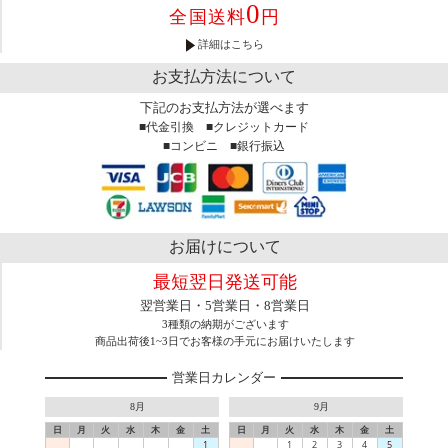
0
全国送料
円
詳細はこちら
お支払方法について
下記のお支払方法が選べます
■代金引換 ■クレジットカード
■コンビニ ■銀行振込
お届けについて
最短翌日発送可能
翌営業日・5営業日・8営業日
3種類の納期がございます
商品出荷後1~3日でお客様の手元にお届けいたします
営業日カレンダー
8月
9月
日
月
火
水
木
金
土
日
月
火
水
木
金
土
1
1
2
3
4
5