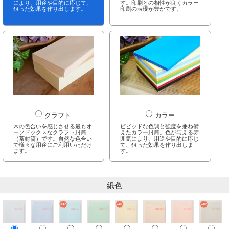
により、用途や目的に応じて、
す。印刷との相性が良くカラー
狙った効果を作り出します。
印刷の表現が豊かです。
クラフト
カラー
木の色合いを感じさせる最もオ
ビビッドな色調と強度を兼ね備
ーソドックスなクラフト封筒
えたカラー封筒。色が与える雰
（茶封筒）です。自然な色合い
囲気により、用途や目的に応じ
で様々な用途にご利用いただけ
て、狙った効果を作り出しま
ます。
す。
紙色