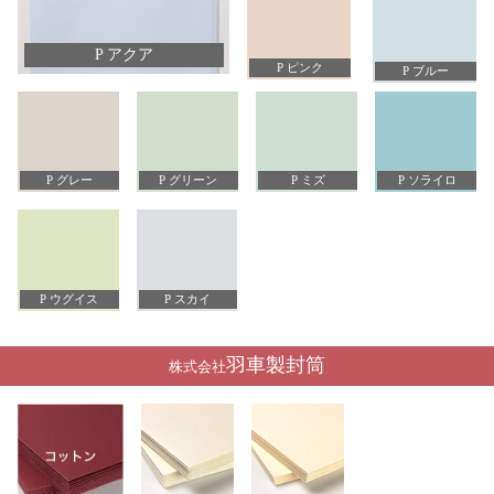
P アクア
P ピンク
P ブルー
P グレー
P グリーン
P ミズ
P ソライロ
P ウグイス
P スカイ
羽車製封筒
株式会社