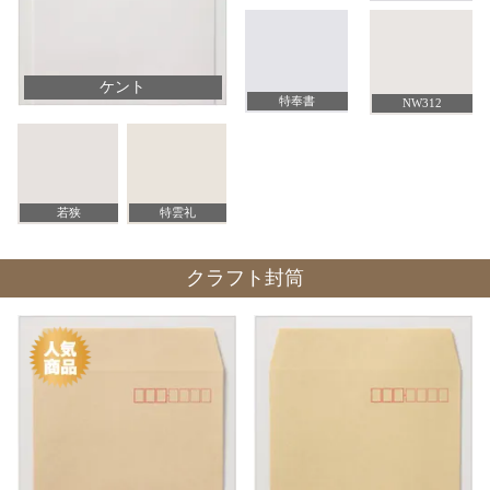
ケント
特奉書
NW312
若狭
特雲礼
クラフト封筒