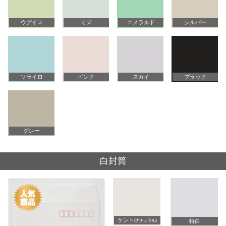
ウグイス
ミズ
エメラルド
シルバー
ソライロ
ピンク
スカイ
ブラック
グレー
白封筒
ケント
(ナチュラル)
特白