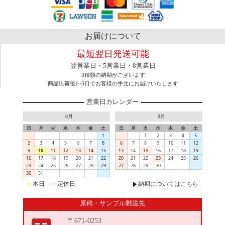
お届けについて
最短翌日発送可能
翌営業日・5営業日・8営業日
3種類の納期がございます
商品出荷後1~3日でお客様の手元にお届けいたします
営業日カレンダー
8月
9月
日
月
火
水
木
金
土
日
月
火
水
木
金
土
1
1
2
3
4
5
2
3
4
5
6
7
8
6
7
8
9
10
11
12
9
10
11
12
13
14
15
13
14
15
16
17
18
19
16
17
18
19
20
21
22
20
21
22
23
24
25
26
23
24
25
26
27
28
29
27
28
29
30
30
31
■
本日
■
■
定休日
納期についてはこちら
原稿・サンプル郵送先
〒671-0253