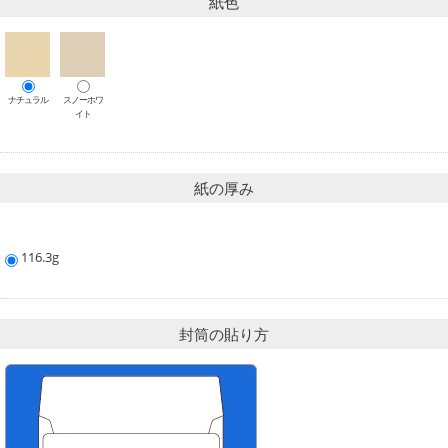
紙色
ナチュラル
スノーホワ
イト
紙の厚み
116.3g
封筒の貼り方