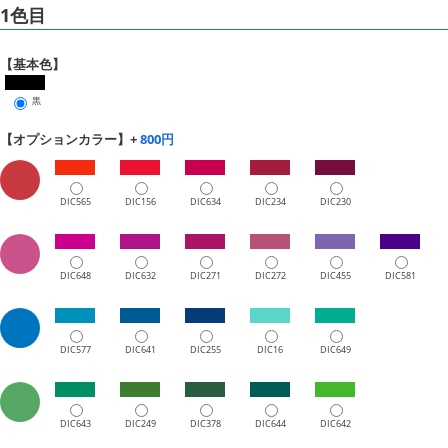
1色目
【基本色】
黒
【オプションカラー】+
800円
DIC565
DIC156
DIC634
DIC234
DIC230
DIC648
DIC632
DIC271
DIC272
DIC455
DIC581
DIC577
DIC641
DIC255
DIC16
DIC649
DIC643
DIC249
DIC378
DIC644
DIC642