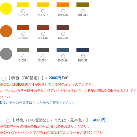
DIC569
DIC567
DIC636
DIC243
DIC645
DIC646
DIC310
DIC551
DIC541
DIC426
DIC435
【 特色（DIC指定）】+
2000円
DIC-
※DICとはDIC株式会社が製造している特色インキのことです。
オプションカラー以外の色をご指定いただけますので、ご希望の際はDIC番号を入力してく
ださい。
DICカラーの色見本はこちらからご確認ください。
【 特色（DIC指定なし）または（見本色）】+
4000円
※色見本やその他色の指示がわかるものをお送りください。
※CMYKのパーセントでご指示の場合はフルカラーをご選択ください