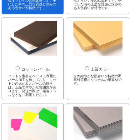
様オリジナルの紙素材です。手
様オリジナルの紙素材です。手
にした時の上品な質感と深みの
にした時の上品な質感と深みの
ある色合いが特徴です。
ある色合いが特徴です。
コットンパール
上質カラー
コットン素材をベースに表面に
きめ細やかな肌合いが特徴の羽
パール加工を施しており、コッ
車封筒様オリジナルの紙素材で
トンの温かみとパールの輝き
す。
は、上品で華やかな雰囲気があ
ります。発送の際は、宛名ラベ
ルなどをご利用ください。