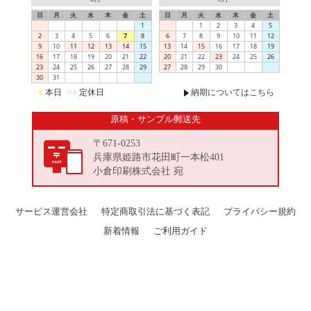
日
月
火
水
木
金
土
日
月
火
水
木
金
土
1
1
2
3
4
5
2
3
4
5
6
7
8
6
7
8
9
10
11
12
9
10
11
12
13
14
15
13
14
15
16
17
18
19
16
17
18
19
20
21
22
20
21
22
23
24
25
26
23
24
25
26
27
28
29
27
28
29
30
30
31
■
本日
■
■
定休日
納期についてはこちら
原稿・サンプル郵送先
〒671-0253
兵庫県姫路市花田町一本松401
小倉印刷株式会社 宛
サービス運営会社
特定商取引法に基づく表記
プライバシー規約
新着情報
ご利用ガイド