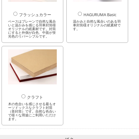
フラッシュカラー
HAGURUMA Basic
ベースはプレーンで自然な風合
温かみと自然な風合いのある羽
いと温かみを感じる羽車封筒様
車封筒様オリジナルの紙素材で
オリジナルの紙素材です。封筒
す。
にすると外側が白色、中面が蛍
光色のリバーシブルです。
クラフト
木の色合いを感じさせる最もオ
ーソドックスなクラフト封筒
（茶封筒）です。自然な色合い
で様々な用途にご利用いただけ
ます。