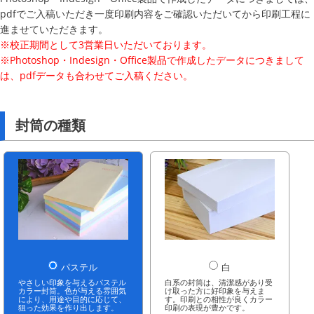
pdfでご入稿いただき一度印刷内容をご確認いただいてから印刷工程に
進ませていただきます。
※校正期間として3営業日いただいております。
※Photoshop・Indesign・Office製品で作成したデータにつきまして
は、pdfデータも合わせてご入稿ください。
封筒の種類
パステル
白
やさしい印象を与えるパステル
白系の封筒は、清潔感があり受
カラー封筒。色が与える雰囲気
け取った方に好印象を与えま
により、用途や目的に応じて、
す。印刷との相性が良くカラー
狙った効果を作り出します。
印刷の表現が豊かです。