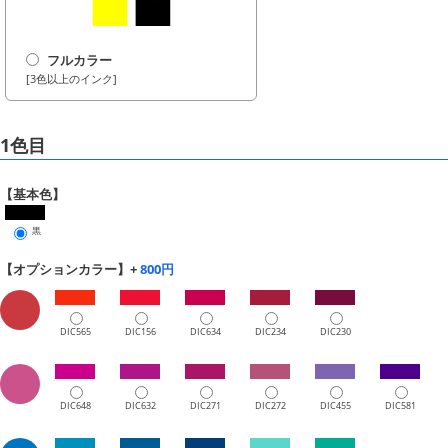
フルカラー
[3色以上のインク]
1色目
【基本色】
黒
【オプションカラー】+
800円
DIC565
DIC156
DIC634
DIC234
DIC230
DIC648
DIC632
DIC271
DIC272
DIC455
DIC581