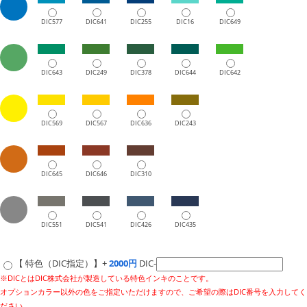
DIC577
DIC641
DIC255
DIC16
DIC649
DIC643
DIC249
DIC378
DIC644
DIC642
DIC569
DIC567
DIC636
DIC243
DIC645
DIC646
DIC310
DIC551
DIC541
DIC426
DIC435
【 特色（DIC指定）】+
2000円
DIC-
※DICとはDIC株式会社が製造している特色インキのことです。
オプションカラー以外の色をご指定いただけますので、ご希望の際はDIC番号を入力してく
ださい。