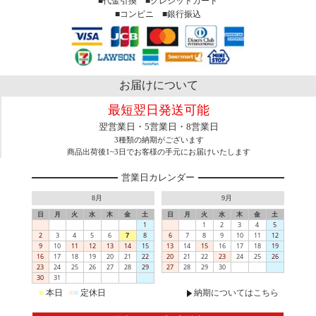
■代金引換 ■クレジットカード
■コンビニ ■銀行振込
お届けについて
最短翌日発送可能
翌営業日・5営業日・8営業日
3種類の納期がございます
商品出荷後1~3日でお客様の手元にお届けいたします
営業日カレンダー
8月
9月
日
月
火
水
木
金
土
日
月
火
水
木
金
土
1
1
2
3
4
5
2
3
4
5
6
7
8
6
7
8
9
10
11
12
9
10
11
12
13
14
15
13
14
15
16
17
18
19
16
17
18
19
20
21
22
20
21
22
23
24
25
26
23
24
25
26
27
28
29
27
28
29
30
30
31
■
本日
■
■
定休日
納期についてはこちら