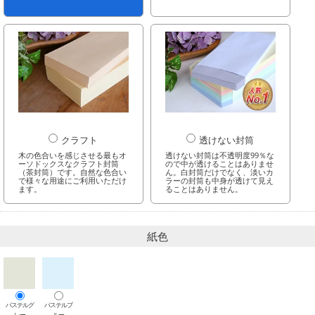
クラフト
透けない封筒
木の色合いを感じさせる最もオ
透けない封筒は不透明度99％な
ーソドックスなクラフト封筒
ので中が透けることはありませ
（茶封筒）です。自然な色合い
ん。白封筒だけでなく、淡いカ
で様々な用途にご利用いただけ
ラーの封筒も中身が透けて見え
ます。
ることはありません。
紙色
パステルグ
パステルブ
レー
ルー