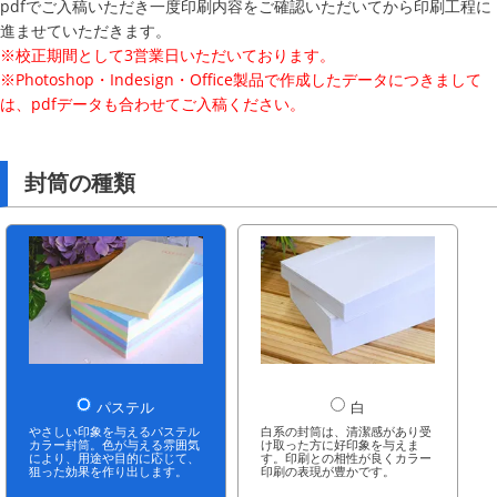
pdfでご入稿いただき一度印刷内容をご確認いただいてから印刷工程に
進ませていただきます。
※校正期間として3営業日いただいております。
※Photoshop・Indesign・Office製品で作成したデータにつきまして
は、pdfデータも合わせてご入稿ください。
封筒の種類
パステル
白
やさしい印象を与えるパステル
白系の封筒は、清潔感があり受
カラー封筒。色が与える雰囲気
け取った方に好印象を与えま
により、用途や目的に応じて、
す。印刷との相性が良くカラー
狙った効果を作り出します。
印刷の表現が豊かです。