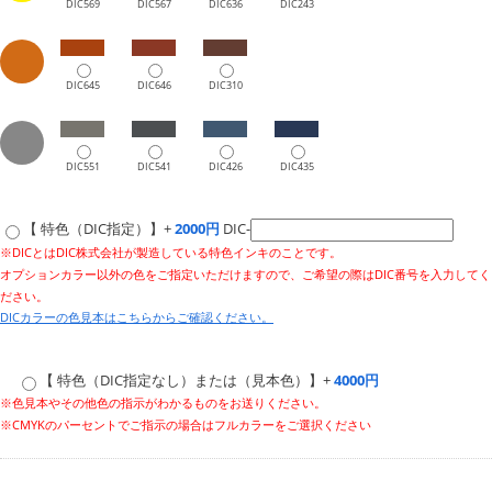
DIC569
DIC567
DIC636
DIC243
DIC645
DIC646
DIC310
DIC551
DIC541
DIC426
DIC435
【 特色（DIC指定）】+
2000円
DIC-
※DICとはDIC株式会社が製造している特色インキのことです。
オプションカラー以外の色をご指定いただけますので、ご希望の際はDIC番号を入力してく
ださい。
DICカラーの色見本はこちらからご確認ください。
【 特色（DIC指定なし）または（見本色）】+
4000円
※色見本やその他色の指示がわかるものをお送りください。
※CMYKのパーセントでご指示の場合はフルカラーをご選択ください