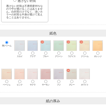
透けない封筒
透けない封筒は不透明度99％な
ので中が透けることはありませ
ん。白封筒だけでなく、淡いカ
ラーの封筒も中身が透けて見え
ることはありません。
紙色
薄クリーム
スカイ
アクア
ブルー
グリーン
ウグイス
クリーム
オレンジ
ベージュ
ピンク
サクラ
サーモン
フジ
グレー
ホワイト
紙の厚み