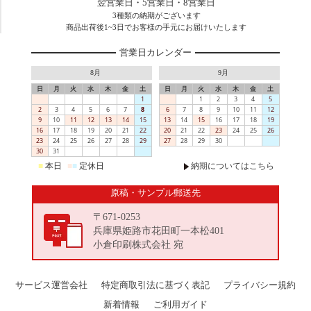
翌営業日・5営業日・8営業日
3種類の納期がございます
商品出荷後1~3日でお客様の手元にお届けいたします
営業日カレンダー
8月
9月
日
月
火
水
木
金
土
日
月
火
水
木
金
土
1
1
2
3
4
5
2
3
4
5
6
7
8
6
7
8
9
10
11
12
9
10
11
12
13
14
15
13
14
15
16
17
18
19
16
17
18
19
20
21
22
20
21
22
23
24
25
26
23
24
25
26
27
28
29
27
28
29
30
30
31
■
本日
■
■
定休日
納期についてはこちら
原稿・サンプル郵送先
〒671-0253
兵庫県姫路市花田町一本松401
小倉印刷株式会社 宛
サービス運営会社
特定商取引法に基づく表記
プライバシー規約
新着情報
ご利用ガイド