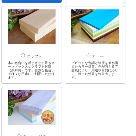
クラフト
カラー
木の色合いを感じさせる最もオ
ビビッドな色調と強度を兼ね備
ーソドックスなクラフト封筒
えたカラー封筒。色が与える雰
（茶封筒）です。自然な色合い
囲気により、用途や目的に応じ
で様々な用途にご利用いただけ
て、狙った効果を作り出しま
ます。
す。