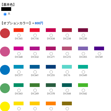
【基本色】
黒
【オプションカラー】+
800円
DIC565
DIC156
DIC634
DIC234
DIC230
DIC648
DIC632
DIC271
DIC272
DIC455
DIC581
DIC577
DIC641
DIC255
DIC16
DIC649
DIC643
DIC249
DIC378
DIC644
DIC642