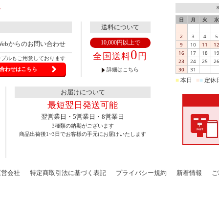
日
月
火
水
送料について
2
3
4
5
10,000円以上で
Webからのお問い合わせ
9
10
11
1
0
16
17
18
1
全国送料
円
ンプルもご用意しております
23
24
25
2
30
31
合わせはこちら
詳細はこちら
■
本日
■
■
定休
お届けについて
最短翌日発送可能
翌営業日・5営業日・8営業日
3種類の納期がございます
商品出荷後1~3日でお客様の手元にお届けいたします
運営会社
特定商取引法に基づく表記
プライバシー規約
新着情報
ご