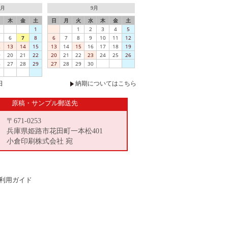
8月
9月
木
金
土
日
月
火
水
木
金
土
1
1
2
3
4
5
6
7
8
6
7
8
9
10
11
12
2
13
14
15
13
14
15
16
17
18
19
9
20
21
22
20
21
22
23
24
25
26
6
27
28
29
27
28
29
30
日
納期についてはこちら
原稿・サンプル郵送先
〒671-0253
兵庫県姫路市花田町一本松401
小倉印刷株式会社 宛
利用ガイド