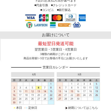
下記のお支払方法が選べます
■代金引換 ■クレジットカード
■コンビニ ■銀行振込
お届けについて
最短翌日発送可能
翌営業日・5営業日・8営業日
3種類の納期がございます
商品出荷後1~3日でお客様の手元にお届けいたします
営業日カレンダー
8月
9月
日
月
火
水
木
金
土
日
月
火
水
木
金
土
1
1
2
3
4
5
2
3
4
5
6
7
8
6
7
8
9
10
11
12
9
10
11
12
13
14
15
13
14
15
16
17
18
19
16
17
18
19
20
21
22
20
21
22
23
24
25
26
23
24
25
26
27
28
29
27
28
29
30
30
31
■
本日
■
■
定休日
納期についてはこちら