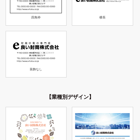
横長
四角枠
装飾なし
【業種別デザイン】