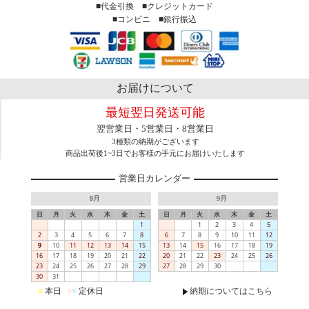
■代金引換 ■クレジットカード
■コンビニ ■銀行振込
お届けについて
最短翌日発送可能
翌営業日・5営業日・8営業日
3種類の納期がございます
商品出荷後1~3日でお客様の手元にお届けいたします
営業日カレンダー
8月
9月
日
月
火
水
木
金
土
日
月
火
水
木
金
土
1
1
2
3
4
5
2
3
4
5
6
7
8
6
7
8
9
10
11
12
9
10
11
12
13
14
15
13
14
15
16
17
18
19
16
17
18
19
20
21
22
20
21
22
23
24
25
26
23
24
25
26
27
28
29
27
28
29
30
30
31
■
本日
■
■
定休日
納期についてはこちら