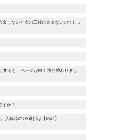
入金しないと次の工程に進まないのでしょ
らくすると、ページが白く切り替わりまし
。
ですか？
す。入稿時のOS選択は【Mac】