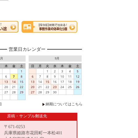
営業日カレンダー
8月
9月
木
金
土
日
月
火
水
木
金
土
1
1
2
3
4
5
6
7
8
6
7
8
9
10
11
12
2
13
14
15
13
14
15
16
17
18
19
9
20
21
22
20
21
22
23
24
25
26
6
27
28
29
27
28
29
30
日
納期についてはこちら
原稿・サンプル郵送先
〒671-0253
兵庫県姫路市花田町一本松401