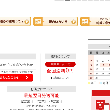
日
月
火
水
送料について
2
3
4
5
10,000円以上で
Webからのお問い合わせ
9
10
11
1
0
16
17
18
1
全国送料
円
ンプルもご用意しております
23
24
25
2
30
31
合わせはこちら
詳細はこちら
■
本日
■
■
定休
お届けについて
最短翌日発送可能
翌営業日・5営業日・8営業日
3種類の納期がございます