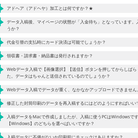
アドヘア（アドヘヤ）加工とは何ですか？★
データ入稿後、マイページの状態が「入金待ち」となっています。
うか？
代金引替の支払時にカード決済は可能でしょうか？
領収書・請求書・納品書は発行されますか？
Webデータ入稿で【画像選択】【送信】ボタンを押してからしば
た。データはちゃんと送信されているのでしょうか？
Webデータ入稿でデータが重く、なかなかアップロードできません
修正した封筒印刷のデータを再入稿するにはどのようにすればいい
入稿データをMacで作成しましたが、入稿に使うPCはWindowsで
【Windows】のどちらを選べばいいですか？
入稿データに不備がないか印刷前にチェックはありますか？