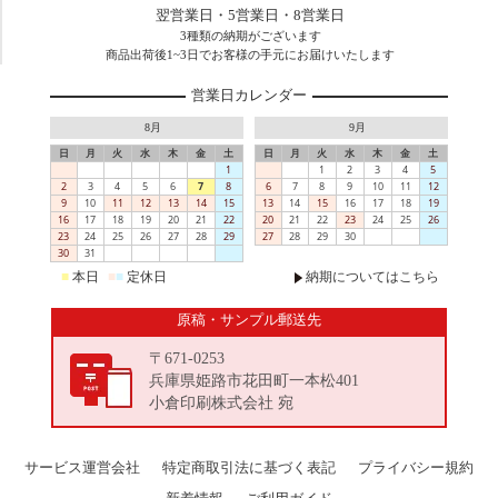
翌営業日・5営業日・8営業日
3種類の納期がございます
商品出荷後1~3日でお客様の手元にお届けいたします
営業日カレンダー
8月
9月
日
月
火
水
木
金
土
日
月
火
水
木
金
土
1
1
2
3
4
5
2
3
4
5
6
7
8
6
7
8
9
10
11
12
9
10
11
12
13
14
15
13
14
15
16
17
18
19
16
17
18
19
20
21
22
20
21
22
23
24
25
26
23
24
25
26
27
28
29
27
28
29
30
30
31
■
本日
■
■
定休日
納期についてはこちら
原稿・サンプル郵送先
〒671-0253
兵庫県姫路市花田町一本松401
小倉印刷株式会社 宛
サービス運営会社
特定商取引法に基づく表記
プライバシー規約