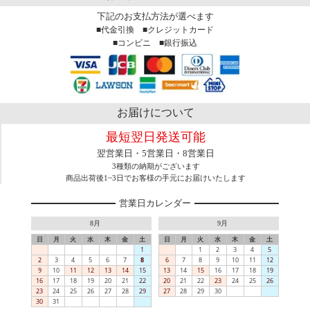
下記のお支払方法が選べます
■代金引換 ■クレジットカード
■コンビニ ■銀行振込
お届けについて
最短翌日発送可能
翌営業日・5営業日・8営業日
3種類の納期がございます
商品出荷後1~3日でお客様の手元にお届けいたします
営業日カレンダー
8月
9月
日
月
火
水
木
金
土
日
月
火
水
木
金
土
1
1
2
3
4
5
2
3
4
5
6
7
8
6
7
8
9
10
11
12
9
10
11
12
13
14
15
13
14
15
16
17
18
19
16
17
18
19
20
21
22
20
21
22
23
24
25
26
23
24
25
26
27
28
29
27
28
29
30
30
31