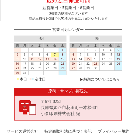
最短翌日発送可能
翌営業日・5営業日・8営業日
3種類の納期がございます
商品出荷後1~3日でお客様の手元にお届けいたします
営業日カレンダー
8月
9月
日
月
火
水
木
金
土
日
月
火
水
木
金
土
1
1
2
3
4
5
2
3
4
5
6
7
8
6
7
8
9
10
11
12
9
10
11
12
13
14
15
13
14
15
16
17
18
19
16
17
18
19
20
21
22
20
21
22
23
24
25
26
23
24
25
26
27
28
29
27
28
29
30
30
31
■
本日
■
■
定休日
納期についてはこちら
原稿・サンプル郵送先
〒671-0253
兵庫県姫路市花田町一本松401
小倉印刷株式会社 宛
サービス運営会社
特定商取引法に基づく表記
プライバシー規約