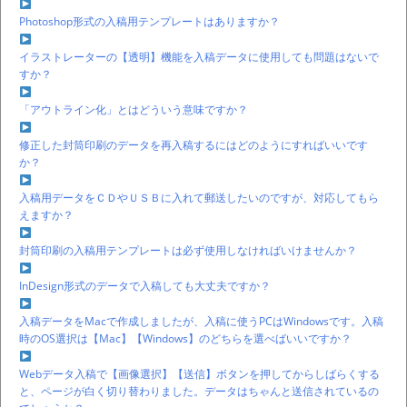
Photoshop形式の入稿用テンプレートはありますか？
イラストレーターの【透明】機能を入稿データに使用しても問題はないで
すか？
「アウトライン化」とはどういう意味ですか？
修正した封筒印刷のデータを再入稿するにはどのようにすればいいです
か？
入稿用データをＣＤやＵＳＢに入れて郵送したいのですが、対応してもら
えますか？
封筒印刷の入稿用テンプレートは必ず使用しなければいけませんか？
InDesign形式のデータで入稿しても大丈夫ですか？
入稿データをMacで作成しましたが、入稿に使うPCはWindowsです。入稿
時のOS選択は【Mac】【Windows】のどちらを選べばいいですか？
Webデータ入稿で【画像選択】【送信】ボタンを押してからしばらくする
と、ページが白く切り替わりました。データはちゃんと送信されているの