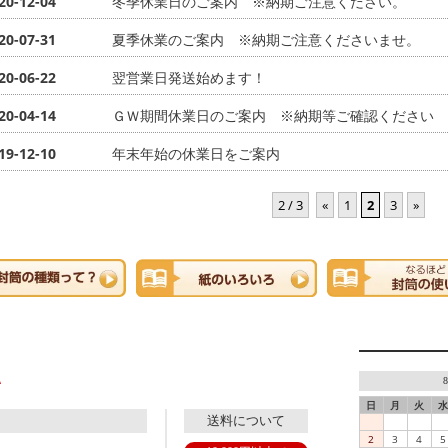
20-12-04
冬季休業日のご案内 ※納期ご注意ください。
20-07-31
夏季休業のご案内 ※納期ご注意くださいませ。
20-06-22
翌営業日発送始めます！
20-04-14
ＧＷ期間休業日のご案内 ※納期等ご確認ください
19-12-10
年末年始の休業日をご案内
2 / 3
«
1
2
3
»
日
月
火
水
送料について
2
3
4
5