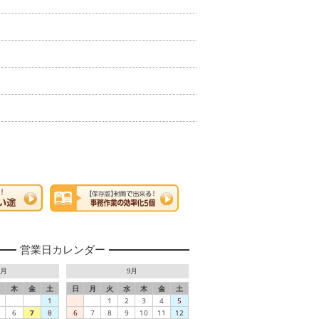
営業日カレンダー
8月
9月
木
金
土
日
月
火
水
木
金
土
1
1
2
3
4
5
6
7
8
6
7
8
9
10
11
12