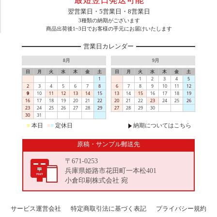
翌営業日・5営業日・8営業日
3種類の納期がございます
商品出荷後1~3日でお客様の手元にお届けいたします
営業日カレンダー
8月
9月
日
月
火
水
木
金
土
日
月
火
水
木
金
土
1
1
2
3
4
5
2
3
4
5
6
7
8
6
7
8
9
10
11
12
9
10
11
12
13
14
15
13
14
15
16
17
18
19
16
17
18
19
20
21
22
20
21
22
23
24
25
26
23
24
25
26
27
28
29
27
28
29
30
30
31
■
本日
■
■
定休日
納期についてはこちら
原稿・サンプル郵送先
〒671-0253
兵庫県姫路市花田町一本松401
小倉印刷株式会社 宛
サービス運営会社
特定商取引法に基づく表記
プライバシー規約