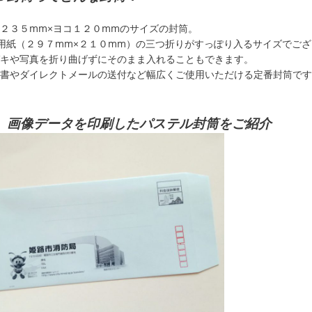
２３５mm×ヨコ１２０mmのサイズの封筒。
用紙（２９７mm×２１０mm）の三つ折りがすっぽり入るサイズでご
キや写真を折り曲げずにそのまま入れることもできます。
書やダイレクトメールの送付など幅広くご使用いただける定番封筒です
、画像データを印刷したパステル封筒をご紹介