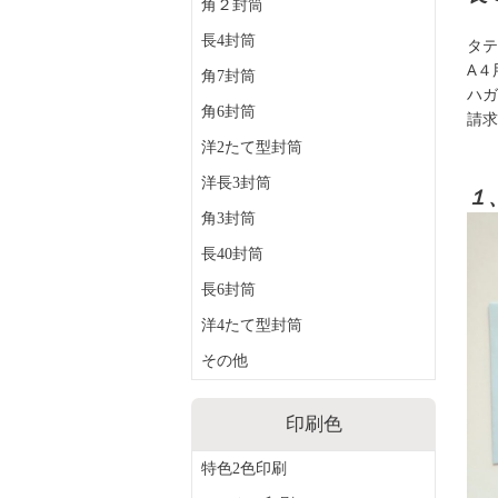
角２封筒
長4封筒
タテ
A４
角7封筒
ハガ
角6封筒
請求
洋2たて型封筒
洋長3封筒
１
角3封筒
長40封筒
長6封筒
洋4たて型封筒
その他
印刷色
特色2色印刷