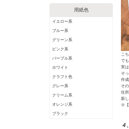
用紙色
イエロー系
ブルー系
グリーン系
ピンク系
こち
パープル系
でも
実は
ホワイト
そっ
クラフト色
作成
その
グレー系
住所
クリーム系
新し
※【
オレンジ系
ブラック
４