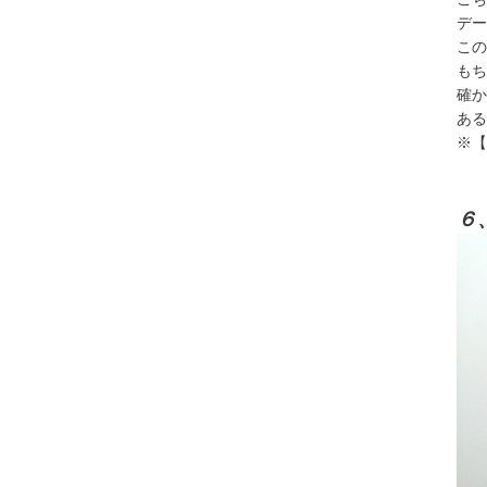
デー
この
もち
確か
ある
※【
６