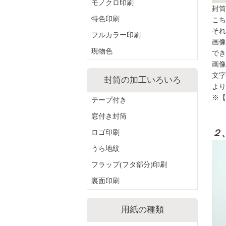
モノクロ印刷
封筒
こち
特色印刷
それ
フルカラー印刷
画像
現物色
でき
画像
文字
封筒の加工いろいろ
より
※【
テープ付き
窓付き封筒
２
ロゴ印刷
うら地紋
フラップ(フタ部分)印刷
裏面印刷
用紙の種類