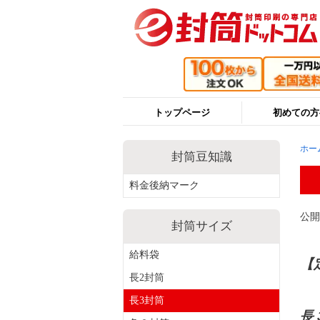
トップページ
初めての方
ホー
封筒豆知識
料金後納マーク
公開日
封筒サイズ
給料袋
【
長2封筒
長3封筒
長