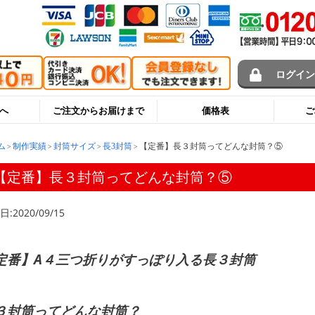
ログイ
へ
ご注文からお届けまで
価格表
ご
ム
制作実績
封筒サイズ
長3封筒
【定番】長３封筒ってどんな封筒？⑤
【定番】長３封筒ってどんな封筒？⑤
:2020/09/15
定番】A４三つ折りがすっぽり入る長３封筒
３封筒ってどんな封筒？