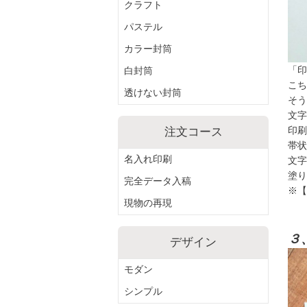
クラフト
パステル
カラー封筒
「印
白封筒
こち
透けない封筒
そう
文字
印刷
注文コース
帯状
文字
名入れ印刷
塗り
完全データ入稿
※【
現物の再現
３
デザイン
モダン
シンプル