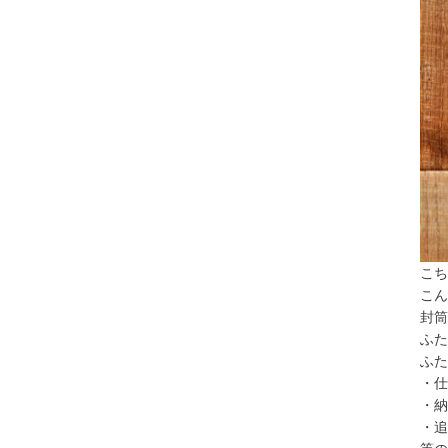
こち
こん
封筒
ふた
ふた
・仕
・納
・追