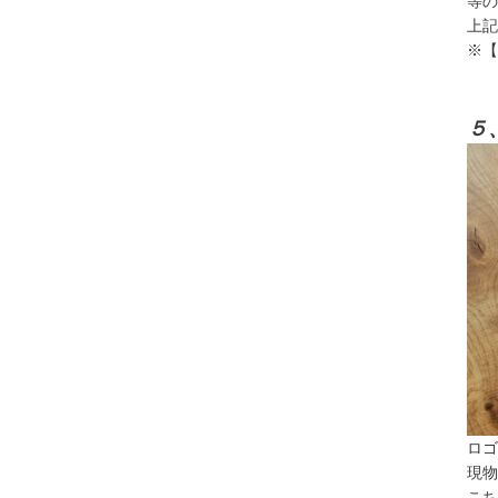
等の
上記
※【
５
ロゴ
現物
こち