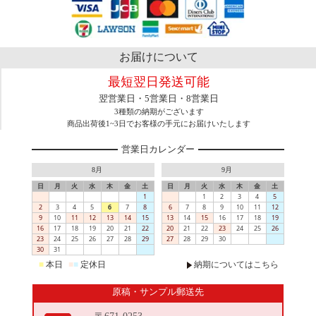
お届けについて
最短翌日発送可能
翌営業日・5営業日・8営業日
3種類の納期がございます
商品出荷後1~3日でお客様の手元にお届けいたします
営業日カレンダー
8月
9月
日
月
火
水
木
金
土
日
月
火
水
木
金
土
1
1
2
3
4
5
2
3
4
5
6
7
8
6
7
8
9
10
11
12
9
10
11
12
13
14
15
13
14
15
16
17
18
19
16
17
18
19
20
21
22
20
21
22
23
24
25
26
23
24
25
26
27
28
29
27
28
29
30
30
31
■
本日
■
■
定休日
納期についてはこちら
原稿・サンプル郵送先