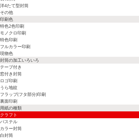
洋4たて型封筒
その他
印刷色
特色2色印刷
モノクロ印刷
特色印刷
フルカラー印刷
現物色
封筒の加工いろいろ
テープ付き
窓付き封筒
ロゴ印刷
うら地紋
フラップ(フタ部分)印刷
裏面印刷
用紙の種類
クラフト
パステル
カラー封筒
白封筒