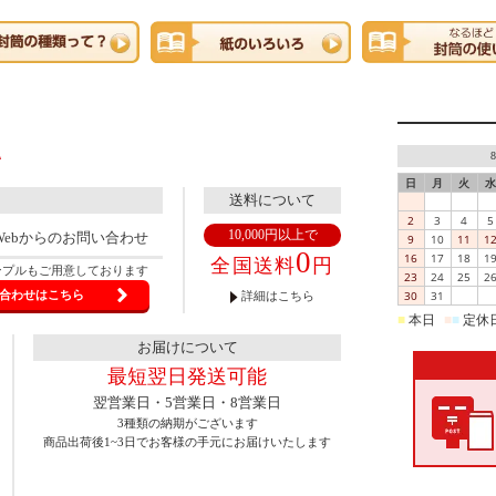
日
月
火
水
送料について
2
3
4
5
10,000円以上で
Webからのお問い合わせ
9
10
11
1
0
16
17
18
1
全国送料
円
ンプルもご用意しております
23
24
25
2
30
31
合わせはこちら
詳細はこちら
■
本日
■
■
定休
お届けについて
最短翌日発送可能
翌営業日・5営業日・8営業日
3種類の納期がございます
商品出荷後1~3日でお客様の手元にお届けいたします