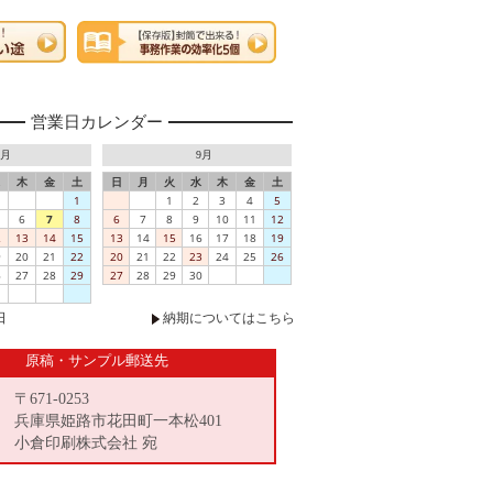
営業日カレンダー
8月
9月
木
金
土
日
月
火
水
木
金
土
1
1
2
3
4
5
6
7
8
6
7
8
9
10
11
12
2
13
14
15
13
14
15
16
17
18
19
9
20
21
22
20
21
22
23
24
25
26
6
27
28
29
27
28
29
30
日
納期についてはこちら
原稿・サンプル郵送先
〒671-0253
兵庫県姫路市花田町一本松401
小倉印刷株式会社 宛