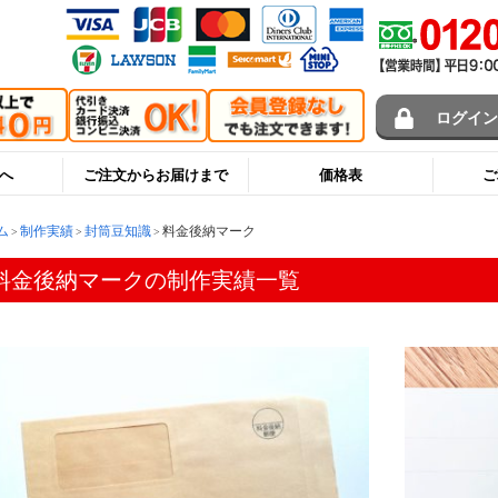
ログイ
へ
ご注文からお届けまで
価格表
ご
ム
制作実績
封筒豆知識
料金後納マーク
料金後納マークの制作実績一覧