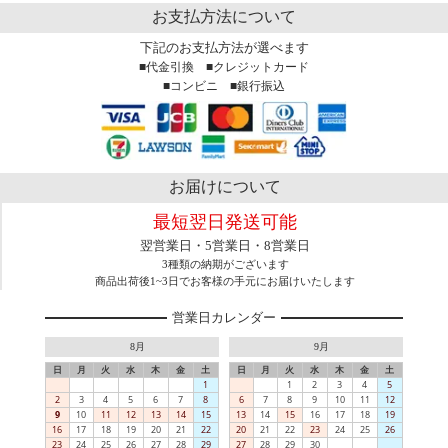
お支払方法について
下記のお支払方法が選べます
■代金引換 ■クレジットカード
■コンビニ ■銀行振込
お届けについて
最短翌日発送可能
翌営業日・5営業日・8営業日
3種類の納期がございます
商品出荷後1~3日でお客様の手元にお届けいたします
営業日カレンダー
8月
9月
日
月
火
水
木
金
土
日
月
火
水
木
金
土
1
1
2
3
4
5
2
3
4
5
6
7
8
6
7
8
9
10
11
12
9
10
11
12
13
14
15
13
14
15
16
17
18
19
16
17
18
19
20
21
22
20
21
22
23
24
25
26
23
24
25
26
27
28
29
27
28
29
30