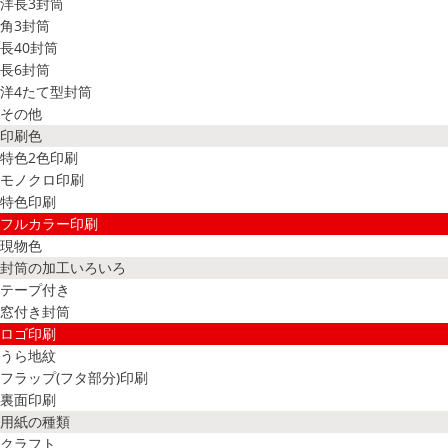
洋長3封筒
角3封筒
長40封筒
長6封筒
洋4たて型封筒
その他
印刷色
特色2色印刷
モノクロ印刷
特色印刷
フルカラー印刷
現物色
封筒の加工いろいろ
テープ付き
窓付き封筒
ロゴ印刷
うら地紋
フラップ(フタ部分)印刷
裏面印刷
用紙の種類
クラフト