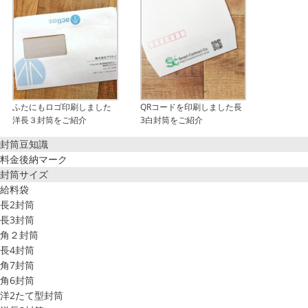
ふたにもロゴ印刷しました
QRコードを印刷しました長
洋長３封筒をご紹介
3白封筒をご紹介
封筒豆知識
料金後納マーク
封筒サイズ
給料袋
長2封筒
長3封筒
角２封筒
長4封筒
角7封筒
角6封筒
洋2たて型封筒