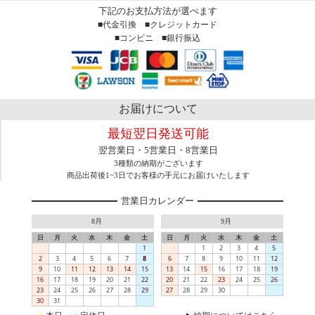
下記のお支払方法が選べます
■代金引換 ■クレジットカード
■コンビニ ■銀行振込
お届けについて
最短翌日発送可能
翌営業日・5営業日・8営業日
3種類の納期がございます
商品出荷後1~3日でお客様の手元にお届けいたします
営業日カレンダー
8月
9月
日
月
火
水
木
金
土
日
月
火
水
木
金
土
1
1
2
3
4
5
2
3
4
5
6
7
8
6
7
8
9
10
11
12
9
10
11
12
13
14
15
13
14
15
16
17
18
19
16
17
18
19
20
21
22
20
21
22
23
24
25
26
23
24
25
26
27
28
29
27
28
29
30
30
31