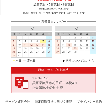
翌営業日・5営業日・8営業日
3種類の納期がございます
商品出荷後1~3日でお客様の手元にお届けいたします
営業日カレンダー
8月
9月
日
月
火
水
木
金
土
日
月
火
水
木
金
土
1
1
2
3
4
5
2
3
4
5
6
7
8
6
7
8
9
10
11
12
9
10
11
12
13
14
15
13
14
15
16
17
18
19
16
17
18
19
20
21
22
20
21
22
23
24
25
26
23
24
25
26
27
28
29
27
28
29
30
30
31
■
本日
■
■
定休日
納期についてはこちら
原稿・サンプル郵送先
〒671-0253
兵庫県姫路市花田町一本松401
小倉印刷株式会社 宛
サービス運営会社
特定商取引法に基づく表記
プライバシー規約