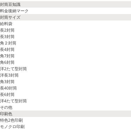
封筒豆知識
料金後納マーク
封筒サイズ
給料袋
長2封筒
長3封筒
角２封筒
長4封筒
角7封筒
角6封筒
洋2たて型封筒
洋長3封筒
角3封筒
長40封筒
長6封筒
洋4たて型封筒
その他
印刷色
特色2色印刷
モノクロ印刷