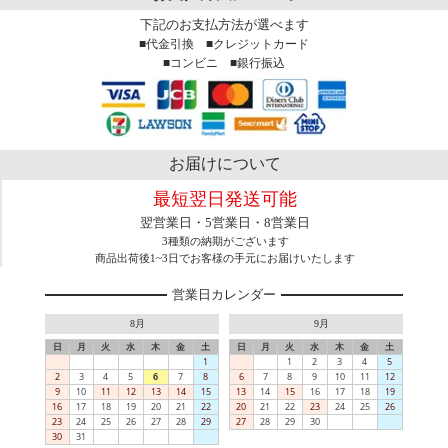
下記のお支払方法が選べます
■代金引換 ■クレジットカード
■コンビニ ■銀行振込
お届けについて
最短翌日発送可能
翌営業日・5営業日・8営業日
3種類の納期がございます
商品出荷後1~3日でお客様の手元にお届けいたします
営業日カレンダー
8月
9月
日
月
火
水
木
金
土
日
月
火
水
木
金
土
1
1
2
3
4
5
2
3
4
5
6
7
8
6
7
8
9
10
11
12
9
10
11
12
13
14
15
13
14
15
16
17
18
19
16
17
18
19
20
21
22
20
21
22
23
24
25
26
23
24
25
26
27
28
29
27
28
29
30
30
31