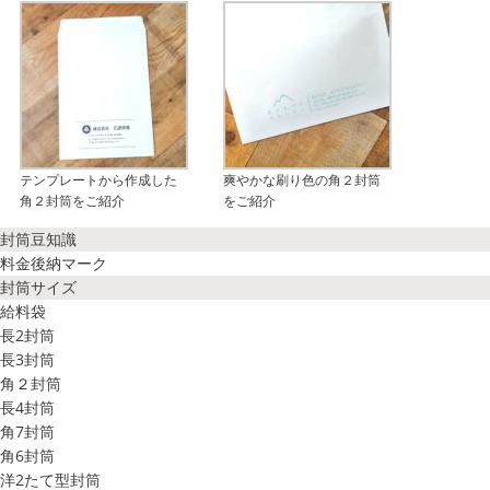
テンプレートから作成した
爽やかな刷り色の角２封筒
角２封筒をご紹介
をご紹介
封筒豆知識
料金後納マーク
封筒サイズ
給料袋
長2封筒
長3封筒
角２封筒
長4封筒
角7封筒
角6封筒
洋2たて型封筒