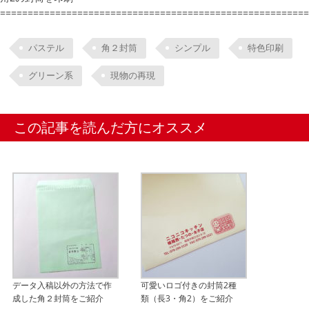
========================================================
パステル
角２封筒
シンプル
特色印刷
グリーン系
現物の再現
この記事を読んだ方にオススメ
データ入稿以外の方法で作
可愛いロゴ付きの封筒2種
成した角２封筒をご紹介
類（長3・角2）をご紹介