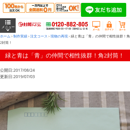
ホーム
制作実績
注文コース
現物の再現
緑と青は「青」の仲間で相性抜群！角
2封筒！
緑と青は「青」の仲間で相性抜群！角2封筒！
公開日:2017/08/24
更新日:2019/07/03