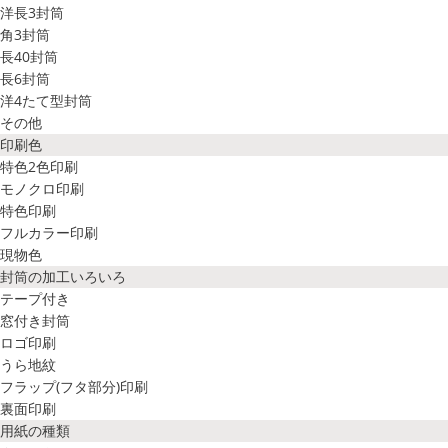
洋長3封筒
角3封筒
長40封筒
長6封筒
洋4たて型封筒
その他
印刷色
特色2色印刷
モノクロ印刷
特色印刷
フルカラー印刷
現物色
封筒の加工いろいろ
テープ付き
窓付き封筒
ロゴ印刷
うら地紋
フラップ(フタ部分)印刷
裏面印刷
用紙の種類