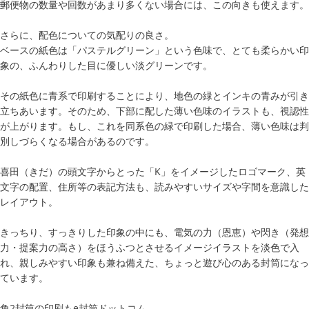
郵便物の数量や回数があまり多くない場合には、この向きも使えます。
さらに、配色についての気配りの良さ。
ベースの紙色は「パステルグリーン」という色味で、とても柔らかい印
象の、ふんわりした目に優しい淡グリーンです。
その紙色に青系で印刷することにより、地色の緑とインキの青みが引き
立ちあいます。そのため、下部に配した薄い色味のイラストも、視認性
が上がります。もし、これを同系色の緑で印刷した場合、薄い色味は判
別しづらくなる場合があるのです。
喜田（きだ）の頭文字からとった「K」をイメージしたロゴマーク、英
文字の配置、住所等の表記方法も、読みやすいサイズや字間を意識した
レイアウト。
きっちり、すっきりした印象の中にも、電気の力（恩恵）や閃き（発想
力・提案力の高さ）をほうふつとさせるイメージイラストを淡色で入
れ、親しみやすい印象も兼ね備えた、ちょっと遊び心のある封筒になっ
ています。
角2封筒の印刷もe封筒ドットコム