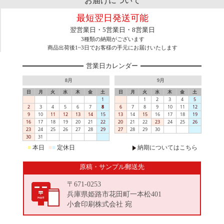
お届けについて
最短翌日発送可能
翌営業日・5営業日・8営業日
3種類の納期がございます
商品出荷後1~3日でお客様の手元にお届けいたします
営業日カレンダー
8月
9月
日
月
火
水
木
金
土
日
月
火
水
木
金
土
1
1
2
3
4
5
2
3
4
5
6
7
8
6
7
8
9
10
11
12
9
10
11
12
13
14
15
13
14
15
16
17
18
19
16
17
18
19
20
21
22
20
21
22
23
24
25
26
23
24
25
26
27
28
29
27
28
29
30
30
31
■
本日
■
■
定休日
納期についてはこちら
原稿・サンプル郵送先
〒671-0253
兵庫県姫路市花田町一本松401
小倉印刷株式会社 宛