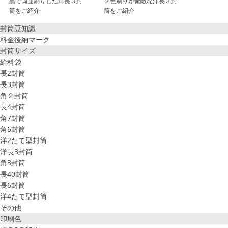
黒で両面刷りした洋長３封
２色刷りが素敵な洋長３封
筒をご紹介
筒をご紹介
封筒豆知識
料金後納マーク
封筒サイズ
給料袋
長2封筒
長3封筒
角２封筒
長4封筒
角7封筒
角6封筒
洋2たて型封筒
洋長3封筒
角3封筒
長40封筒
長6封筒
洋4たて型封筒
その他
印刷色