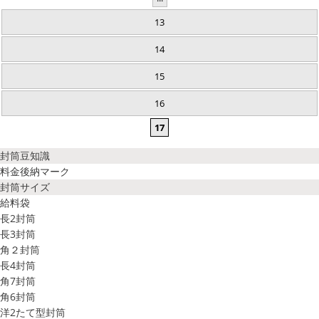
13
14
15
16
17
封筒豆知識
料金後納マーク
封筒サイズ
給料袋
長2封筒
長3封筒
角２封筒
長4封筒
角7封筒
角6封筒
洋2たて型封筒