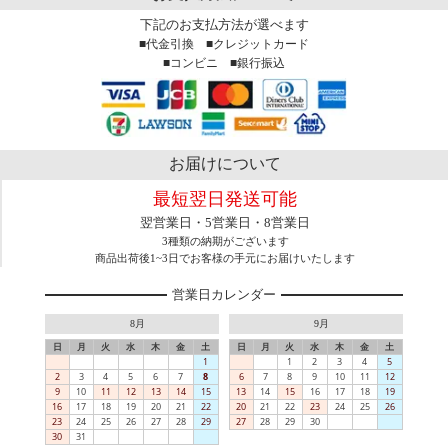
下記のお支払方法が選べます
■代金引換 ■クレジットカード
■コンビニ ■銀行振込
お届けについて
最短翌日発送可能
翌営業日・5営業日・8営業日
3種類の納期がございます
商品出荷後1~3日でお客様の手元にお届けいたします
営業日カレンダー
8月
9月
日
月
火
水
木
金
土
日
月
火
水
木
金
土
1
1
2
3
4
5
2
3
4
5
6
7
8
6
7
8
9
10
11
12
9
10
11
12
13
14
15
13
14
15
16
17
18
19
16
17
18
19
20
21
22
20
21
22
23
24
25
26
23
24
25
26
27
28
29
27
28
29
30
30
31