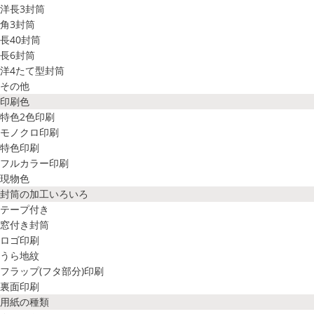
洋長3封筒
角3封筒
長40封筒
長6封筒
洋4たて型封筒
その他
印刷色
特色2色印刷
モノクロ印刷
特色印刷
フルカラー印刷
現物色
封筒の加工いろいろ
テープ付き
窓付き封筒
ロゴ印刷
うら地紋
フラップ(フタ部分)印刷
裏面印刷
用紙の種類