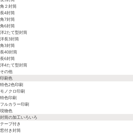
角２封筒
長4封筒
角7封筒
角6封筒
洋2たて型封筒
洋長3封筒
角3封筒
長40封筒
長6封筒
洋4たて型封筒
その他
印刷色
特色2色印刷
モノクロ印刷
特色印刷
フルカラー印刷
現物色
封筒の加工いろいろ
テープ付き
窓付き封筒