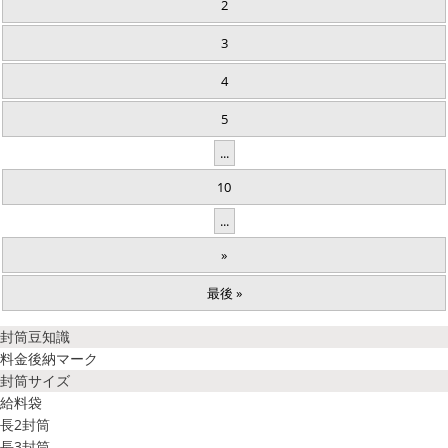
2
3
4
5
...
10
...
»
最後 »
封筒豆知識
料金後納マーク
封筒サイズ
給料袋
長2封筒
長3封筒