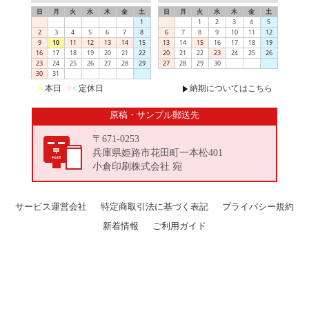
日
月
火
水
木
金
土
日
月
火
水
木
金
土
1
1
2
3
4
5
2
3
4
5
6
7
8
6
7
8
9
10
11
12
9
10
11
12
13
14
15
13
14
15
16
17
18
19
16
17
18
19
20
21
22
20
21
22
23
24
25
26
23
24
25
26
27
28
29
27
28
29
30
30
31
■
本日
■
■
定休日
納期についてはこちら
原稿・サンプル郵送先
〒671-0253
兵庫県姫路市花田町一本松401
小倉印刷株式会社 宛
サービス運営会社
特定商取引法に基づく表記
プライバシー規約
新着情報
ご利用ガイド