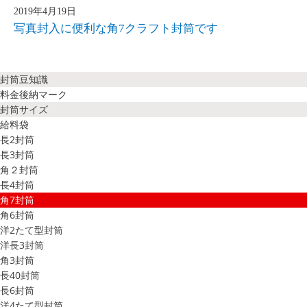
2019年4月19日
写真封入に便利な角7クラフト封筒です
封筒豆知識
料金後納マーク
封筒サイズ
給料袋
長2封筒
長3封筒
角２封筒
長4封筒
角7封筒
角6封筒
洋2たて型封筒
洋長3封筒
角3封筒
長40封筒
長6封筒
洋4たて型封筒