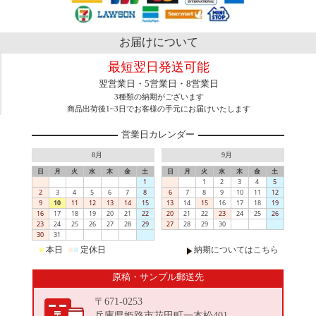
お届けについて
最短翌日発送可能
翌営業日・5営業日・8営業日
3種類の納期がございます
商品出荷後1~3日でお客様の手元にお届けいたします
営業日カレンダー
8月
9月
日
月
火
水
木
金
土
日
月
火
水
木
金
土
1
1
2
3
4
5
2
3
4
5
6
7
8
6
7
8
9
10
11
12
9
10
11
12
13
14
15
13
14
15
16
17
18
19
16
17
18
19
20
21
22
20
21
22
23
24
25
26
23
24
25
26
27
28
29
27
28
29
30
30
31
■
本日
■
■
定休日
納期についてはこちら
原稿・サンプル郵送先
〒671-0253
兵庫県姫路市花田町一本松401