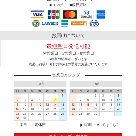
■コンビニ ■銀行振込
お届けについて
最短翌日発送可能
翌営業日・5営業日・8営業日
3種類の納期がございます
商品出荷後1~3日でお客様の手元にお届けいたします
営業日カレンダー
8月
9月
日
月
火
水
木
金
土
日
月
火
水
木
金
土
1
1
2
3
4
5
2
3
4
5
6
7
8
6
7
8
9
10
11
12
9
10
11
12
13
14
15
13
14
15
16
17
18
19
16
17
18
19
20
21
22
20
21
22
23
24
25
26
23
24
25
26
27
28
29
27
28
29
30
30
31
■
本日
■
■
定休日
納期についてはこちら