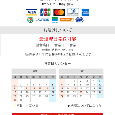
■コンビニ ■銀行振込
お届けについて
最短翌日発送可能
翌営業日・5営業日・8営業日
3種類の納期がございます
商品出荷後1~3日でお客様の手元にお届けいたします
営業日カレンダー
8月
9月
日
月
火
水
木
金
土
日
月
火
水
木
金
土
1
1
2
3
4
5
2
3
4
5
6
7
8
6
7
8
9
10
11
12
9
10
11
12
13
14
15
13
14
15
16
17
18
19
16
17
18
19
20
21
22
20
21
22
23
24
25
26
23
24
25
26
27
28
29
27
28
29
30
30
31
■
本日
■
■
定休日
納期についてはこちら