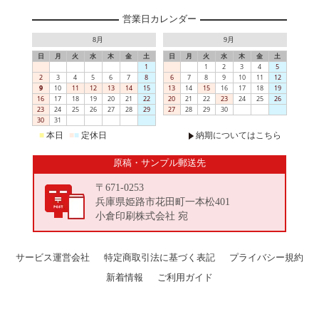
営業日カレンダー
8月
9月
日
月
火
水
木
金
土
日
月
火
水
木
金
土
1
1
2
3
4
5
2
3
4
5
6
7
8
6
7
8
9
10
11
12
9
10
11
12
13
14
15
13
14
15
16
17
18
19
16
17
18
19
20
21
22
20
21
22
23
24
25
26
23
24
25
26
27
28
29
27
28
29
30
30
31
■
本日
■
■
定休日
納期についてはこちら
原稿・サンプル郵送先
〒671-0253
兵庫県姫路市花田町一本松401
小倉印刷株式会社 宛
サービス運営会社
特定商取引法に基づく表記
プライバシー規約
新着情報
ご利用ガイド