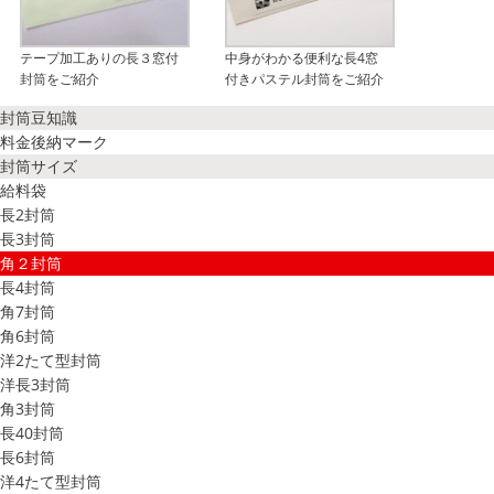
テープ加工ありの長３窓付
中身がわかる便利な長4窓
封筒をご紹介
付きパステル封筒をご紹介
封筒豆知識
料金後納マーク
封筒サイズ
給料袋
長2封筒
長3封筒
角２封筒
長4封筒
角7封筒
角6封筒
洋2たて型封筒
洋長3封筒
角3封筒
長40封筒
長6封筒
洋4たて型封筒