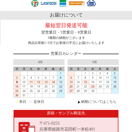
お届けについて
最短翌日発送可能
翌営業日・5営業日・8営業日
3種類の納期がございます
商品出荷後1~3日でお客様の手元にお届けいたします
営業日カレンダー
8月
9月
日
月
火
水
木
金
土
日
月
火
水
木
金
土
1
1
2
3
4
5
2
3
4
5
6
7
8
6
7
8
9
10
11
12
9
10
11
12
13
14
15
13
14
15
16
17
18
19
16
17
18
19
20
21
22
20
21
22
23
24
25
26
23
24
25
26
27
28
29
27
28
29
30
30
31
■
本日
■
■
定休日
納期についてはこちら
原稿・サンプル郵送先
〒671-0253
兵庫県姫路市花田町一本松401