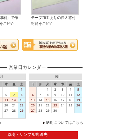
印刷」で作
テープ加工ありの長３窓付
をご紹介
封筒をご紹介
営業日カレンダー
8月
9月
木
金
土
日
月
火
水
木
金
土
1
1
2
3
4
5
6
7
8
6
7
8
9
10
11
12
2
13
14
15
13
14
15
16
17
18
19
9
20
21
22
20
21
22
23
24
25
26
6
27
28
29
27
28
29
30
日
納期についてはこちら
原稿・サンプル郵送先