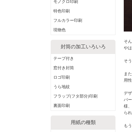
モノクロ印刷
特色印刷
フルカラー印刷
現物色
そん
封筒の加工いろいろ
やは
テープ付き
そう
窓付き封筒
また
ロゴ印刷
用性
うら地紋
デザ
フラップ(フタ部分)印刷
バー
様、
裏面印刷
られ
用紙の種類
もう