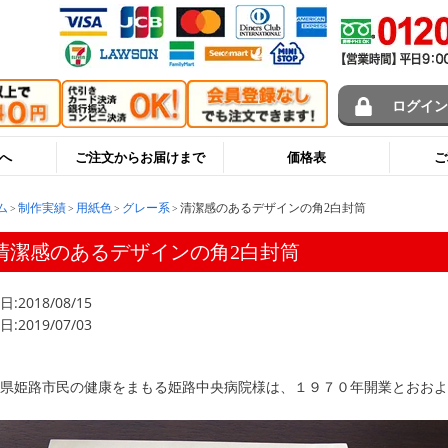
ログイ
へ
ご注文からお届けまで
価格表
ご
ム
制作実績
用紙色
グレー系
清潔感のあるデザインの角2白封筒
清潔感のあるデザインの角2白封筒
:2018/08/15
:2019/07/03
庫県姫路市民の健康をまもる姫路中央病院様は、１９７０年開業とおおよ