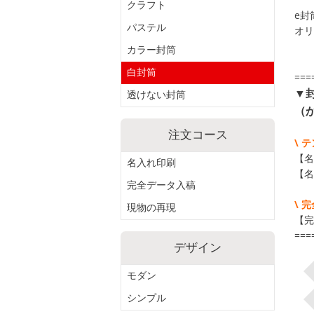
クラフト
e封
パステル
オリ
カラー封筒
白封筒
===
▼
透けない封筒
（
注文コース
\ 
【名
名入れ印刷
【名
完全データ入稿
\ 
現物の再現
【完
===
デザイン
モダン
シンプル