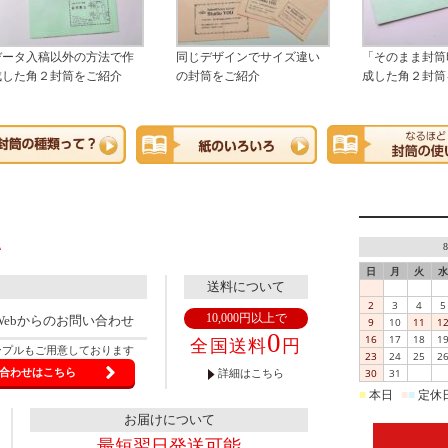
データ入稿以外の方法で作
同じデザインでサイズ違い
「そのまま封筒
成した角２封筒をご紹介
の封筒をご紹介
成した角２封筒
日
月
火
水
送料について
2
3
4
5
10,000円以上で
Webからのお問い合わせ
9
10
11
1
0
16
17
18
1
全国送料
円
ンプルもご用意しております
23
24
25
2
30
31
合わせはこちら
詳細はこちら
■
本日
■
■
定休
お届けについて
最短翌日発送可能