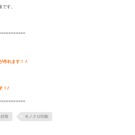
販です。
===========
作れます！ /
す！/
===========
白封筒
モノクロ印刷