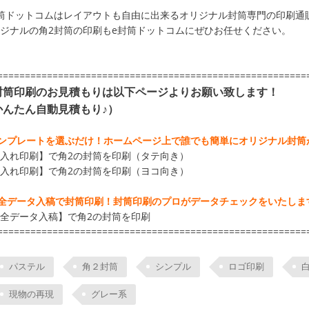
筒ドットコムはレイアウトも自由に出来るオリジナル封筒専門の印刷通
ジナルの
角2封筒の印刷もe封筒ドットコム
にぜひお任せください。
========================================================
封筒印刷のお見積もりは以下ページよりお願い致します！
かんたん自動見積もり♪）
テンプレートを選ぶだけ！ホームページ上で誰でも簡単にオリジナル封筒が
入れ印刷】で
角2の封筒を印刷
（タテ向き）
入れ印刷】で
角2の封筒を印刷
（ヨコ向き）
完全データ入稿で封筒印刷！封筒印刷のプロがデータチェックをいたしま
全データ入稿】で
角2の封筒を印刷
========================================================
パステル
角２封筒
シンプル
ロゴ印刷
現物の再現
グレー系