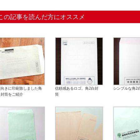
この記事を読んだ方にオススメ
横向きに印刷致しました角
信頼感あるロゴ。角2白封
シンプルな角2
２封筒をご紹介
筒