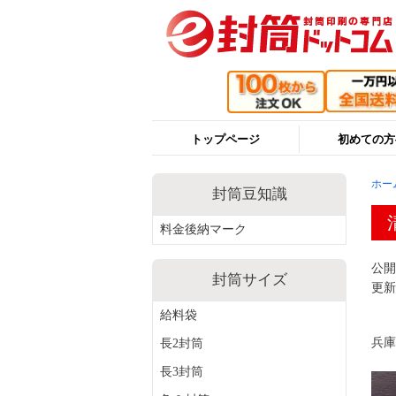
トップページ
初めての方
ホー
封筒豆知識
料金後納マーク
公開日
封筒サイズ
更新日
給料袋
兵
長2封筒
長3封筒